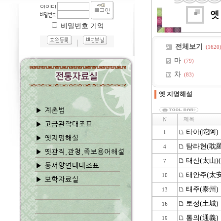
비밀번호 기억
｜
전체보기
(1620
마
(79)
차
(83)
옛 지명해설
제목
N
타아(陀阿)
1
탐라현(耽羅
4
태산(太山)
7
태안주(太安
10
태주(泰州)
13
토성(土城)
16
통의(通義)
19