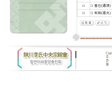
통진(通津)
22
퇴화(退火)
25