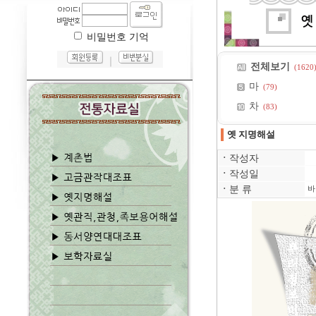
비밀번호 기억
｜
전체보기
(1620
마
(79)
차
(83)
옛 지명해설
ㆍ
작성자
ㆍ
작성일
ㆍ
분 류
바