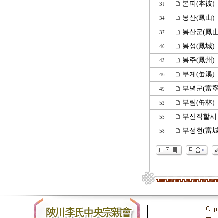
본피(本彼)
31
봉산(鳳山)
34
봉산군(鳳山
37
봉성(鳳城)
40
봉주(鳳州)
43
부계(缶溪)
46
부녕군(富寧
49
부림(缶林)
52
부산직할시
55
부성현(富城
58