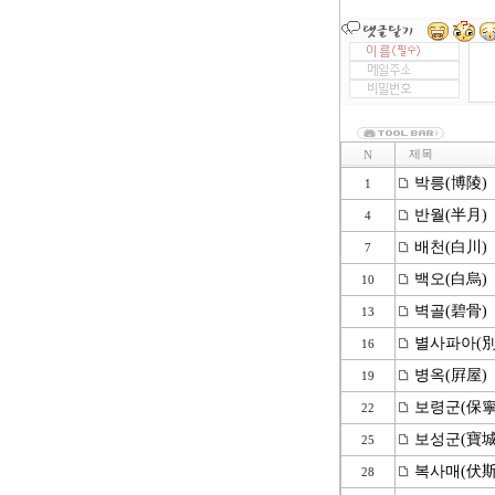
제목
N
박릉(博陵)
1
반월(半月)
4
배천(白川)
7
백오(白烏)
10
벽골(碧骨)
13
별사파아(別
16
병옥(屛屋)
19
보령군(保寧
22
보성군(寶城
25
복사매(伏斯
28