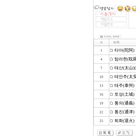
제목
N
타아(陀阿)
1
탐라현(耽羅
4
태산(太山)
7
태안주(太安
10
태주(泰州)
13
토성(土城)
16
통의(通義)
19
통진(通津)
22
퇴화(退火)
25