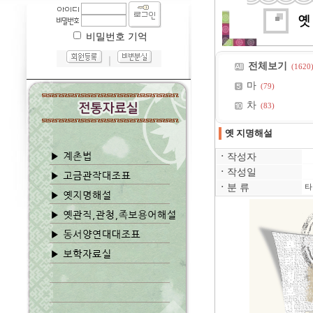
비밀번호 기억
｜
전체보기
(1620
마
(79)
차
(83)
옛 지명해설
ㆍ
작성자
ㆍ
작성일
ㆍ
분 류
타