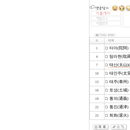
제목
N
타아(陀阿)
1
탐라현(耽羅
4
태산(太山)
7
태안주(太安
10
태주(泰州)
13
토성(土城)
16
통의(通義)
19
통진(通津)
22
퇴화(退火)
25