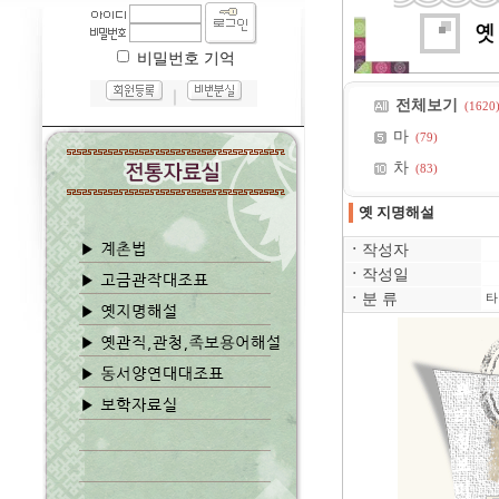
비밀번호 기억
｜
전체보기
(1620
마
(79)
차
(83)
옛 지명해설
ㆍ
작성자
ㆍ
작성일
ㆍ
분 류
타