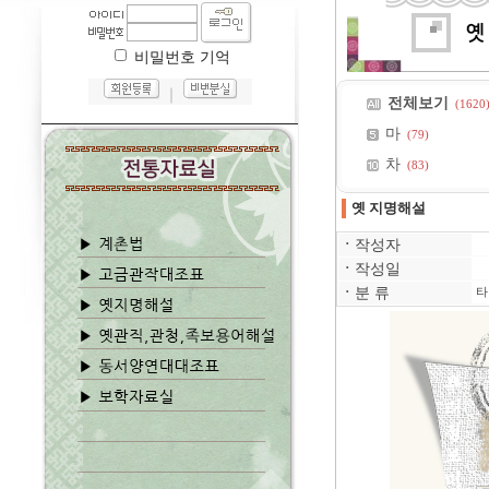
비밀번호 기억
｜
전체보기
(1620
마
(79)
차
(83)
옛 지명해설
ㆍ
작성자
ㆍ
작성일
ㆍ
분 류
타