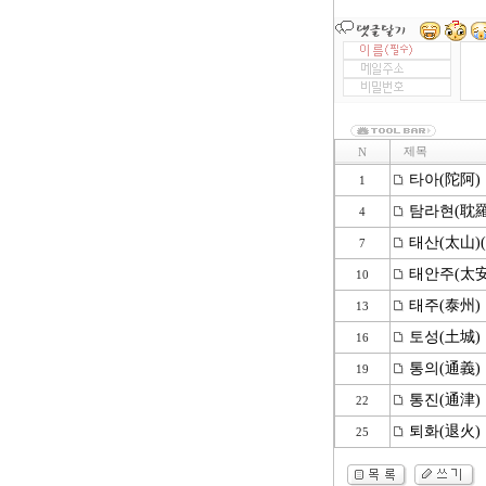
제목
N
타아(陀阿)
1
탐라현(耽羅
4
태산(太山)
7
태안주(太安
10
태주(泰州)
13
토성(土城)
16
통의(通義)
19
통진(通津)
22
퇴화(退火)
25