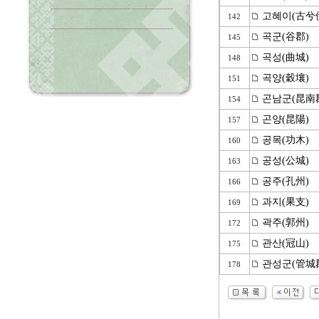
고혜이(古兮
142
곡군(谷郡)
145
곡성(曲城)
148
곡양(穀壤)
151
곤남군(昆南
154
곤양(昆陽)
157
공목(功木)
160
공성(公城)
163
공주(孔州)
166
과지(果支)
169
곽주(郭州)
172
관산(冠山)
175
관성군(管城
178