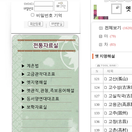
비밀번호 기억
｜
전체보기
(1620
마
(79)
차
(83)
옛 지명해설
제목
N
고산(孤山)
121
고수성(古洙
124
고실직국(古
127
고원군(高原
130
고주(固州)
133
고창(古昌)
136
고촌(高村)
139