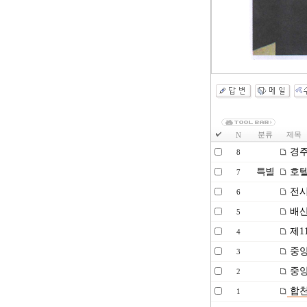
분류
제목
N
경주
8
특별
호텔
7
전시
6
배산
5
제1
4
중앙종
3
중앙종
2
합
1