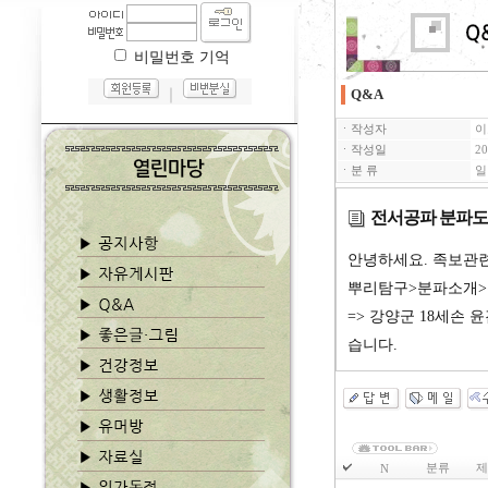
비밀번호 기억
｜
Q&A
ㆍ작성자
이
ㆍ작성일
20
ㆍ분 류
일
전서공파 분파도
안녕하세요. 족보관
뿌리탐구>분파소개>
=> 강양군 18세손
습니다.
분류
제
N