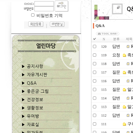
비밀번호 기억
｜
Q&A
분류
제목
N
답변
R
120
요청
족
119
답변
R
118
질문
족보
117
답변
R
116
질문
알
115
답변
R
114
질문
알
113
답변
R
112
구족
111
답변
R
110