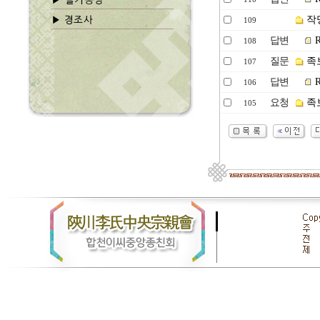
작
109
답변
R
108
질문
족
107
답변
R
106
요청
족보
105