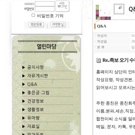
비밀번호 기억
｜
Q&A
ㆍ작성자
이
ㆍ작성일
20
ㆍ분 류
답
Re..족보 오기 
홈페이지 상단의 인
작성요령, 작성견본,
읽어보시고 모르시는
주한 종친은 종친회
이름,분파,세손,직
합천이씨 소식을 알
메일, 문자, 카톡, 