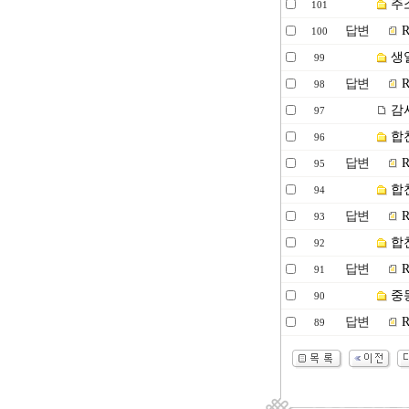
주소
101
답변
R
100
생일
99
답변
R
98
감
97
합
96
답변
R
95
합
94
답변
R
93
합천
92
답변
R
91
중
90
답변
R
89