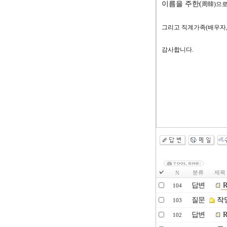
이름을 주한(
周韓)
으로
그리고 직계가족(배우자,
감사합니다.
분류
제목
N
답변
R
104
질문
작
103
답변
R
102