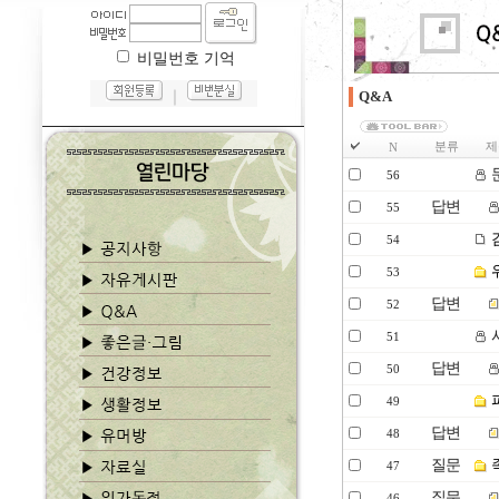
비밀번호 기억
｜
Q&A
분류
제
N
56
답변
55
54
53
답변
52
51
답변
50
49
답변
48
질문
47
질문
46