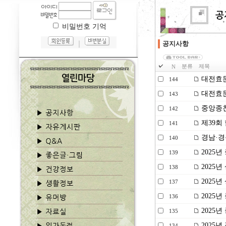
비밀번호 기억
｜
공지사항
분류
제목
N
대전효문
144
대전효문
143
중앙종친
142
제39회
141
경남·경
140
2025
139
2025
138
2025
137
2025년
136
2025년
135
2025년
134