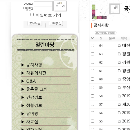
비밀번호 기억
｜
공지사항
분류
제목
N
대전
64
경원
63
경원
62
경원
61
중앙종
60
부산
59
201
58
제3
57
20
56
20
55
20
54