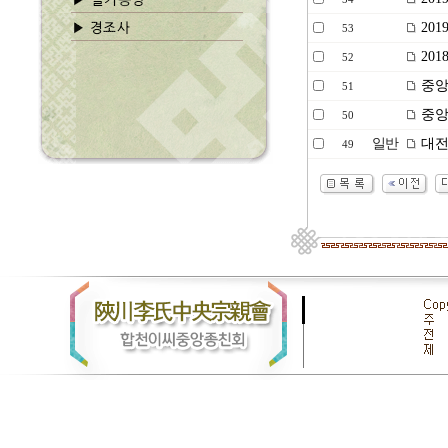
20
53
201
52
중앙
51
중앙종
50
일반
대전
49