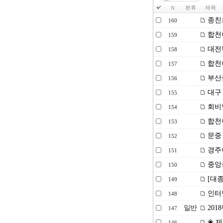
분류
제목
N
종친
160
합천
159
대전
158
합천
157
부산
156
대구 
155
회비
154
합천
153
문중
152
경주이
151
중앙종
150
[대종
149
인터
148
일반
201
147
❀ 제
146