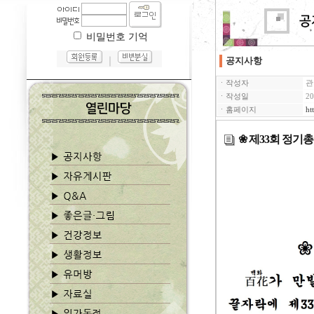
비밀번호 기억
｜
공지사항
ㆍ작성자
관
ㆍ작성일
20
ㆍ홈페이지
ht
❀ 제33회 정기총