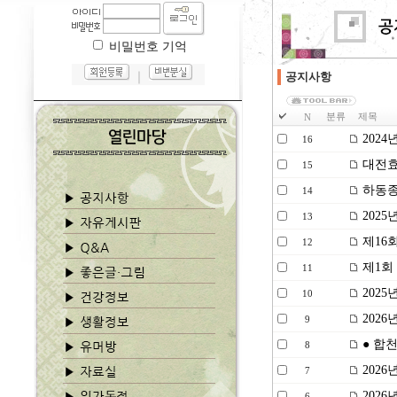
비밀번호 기억
｜
공지사항
분류
제목
N
202
16
대전효
15
하동종
14
2025
13
제16
12
제1회
11
2025
10
2026
9
● 합천
8
202
7
202
6