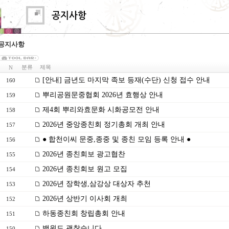
공지사항
분류
제목
N
[안내] 금년도 마지막 족보 등재(수단) 신청 접수 안내
160
뿌리공원문중협회 2026년 효행상 안내
159
제4회 뿌리와효문화 시화공모전 안내
158
2026년 중앙종친회 정기총회 개최 안내
157
● 합천이씨 문중,종중 및 종친 모임 등록 안내 ●
156
2026년 종친회보 광고협찬
155
2026년 종친회보 원고 모집
154
2026년 장학생,삼강상 대상자 추천
153
2026년 상반기 이사회 개최
152
하동종친회 창립총회 안내
151
백원도 괜찮습니다.
150