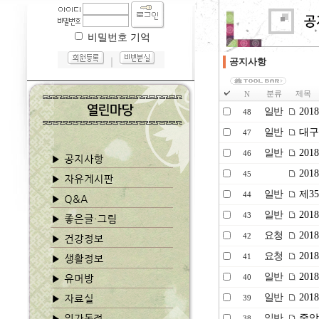
비밀번호 기억
｜
공지사항
분류
제목
N
일반
20
48
일반
대구.
47
일반
201
46
201
45
일반
제35
44
일반
20
43
요청
20
42
요청
20
41
일반
20
40
일반
20
39
일반
중앙
38