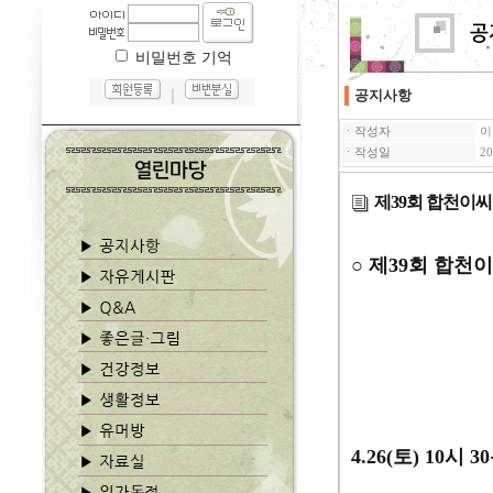
비밀번호 기억
｜
공지사항
ㆍ작성자
이
ㆍ작성일
20
제39회 합천이
○
제
39
회 합천
4.26(토)
10
시
30