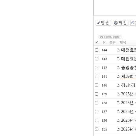
분류
제목
N
대전효문
144
대전효문
143
중앙종친
142
제39회
141
경남·경
140
2025
139
2025
138
2025
137
2025년
136
2025년
135