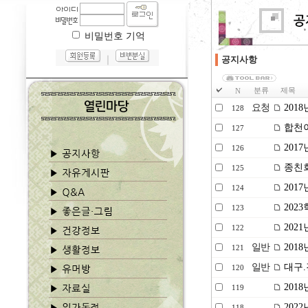
비밀번호 기억
｜
공지사항
분류
제목
N
요청
201
128
합천
127
201
126
종친
125
201
124
202
123
202
122
일반
201
121
일반
대구.
120
2018
119
202
118