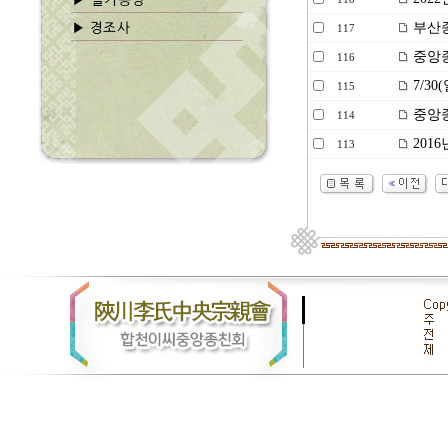
부산종
117
중앙종
116
7/3
115
중앙종
114
201
113