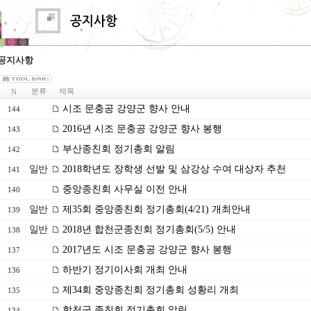
공지사항
분류
제목
N
시조 문충공 강양군 향사 안내
144
2016년 시조 문충공 강양군 향사 봉행
143
부산종친회 정기총회 알림
142
일반
2018학년도 장학생 선발 및 삼강상 수여 대상자 추천
141
중앙종친회 사무실 이전 안내
140
일반
제35회 중앙종친회 정기총회(4/21) 개최안내
139
일반
2018년 합천군종친회 정기총회(5/5) 안내
138
2017년도 시조 문충공 강양군 향사 봉행
137
하반기 정기이사회 개최 안내
136
제34회 중앙종친회 정기총회 성황리 개최
135
합천군 종친회 정기총회 알림
134