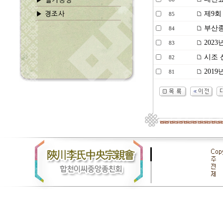
제9회
85
부산종
84
2023
83
시조 
82
201
81