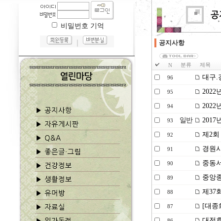
비밀번호 기억
｜
공지사항
분류
제목
N
대구.
96
2022
95
202
94
일반
2017
93
제2회
92
경원사
91
중동서
90
중앙종
89
제37
88
[대종
87
대전효
86