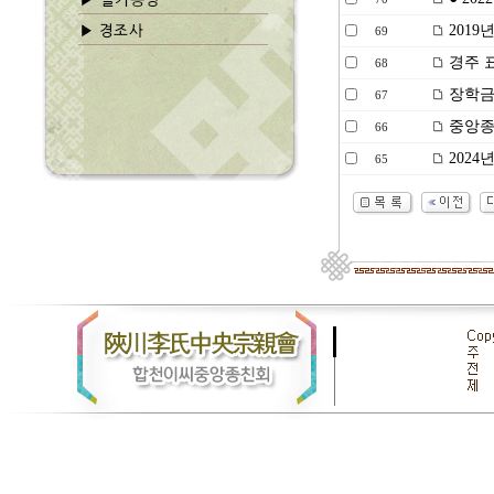
2019
69
경주 
68
장학금
67
중앙종친
66
2024
65