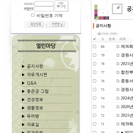
비밀번호 기억
｜
공지사항
분류
제목
N
제36회
80
경원사
79
2021
78
합천뿌
77
중동서
76
경원사 
75
2024
74
2020
73
2021
72
제39
71
● 20
70