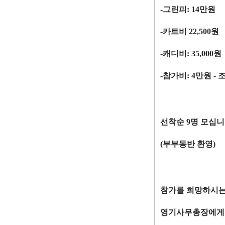
-
그린피
: 14
만원
-
카트비
22,500
원
-
캐디비
: 35,000
원
-
참가비
: 4
만원
-
조
선착순
9
명 모십
(
부부동반 환영
)
참가를 희망하시
영기사무총장에게