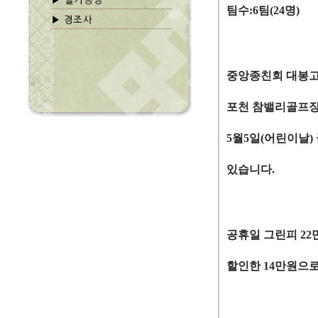
팀수
:6
팀
(24
명
)
중앙종친회 대봉
포천 참밸리골프
5
월
5
일
(
어린이날
)
있습니다
.
공휴일 그린피
22
할인한
14
만원으로