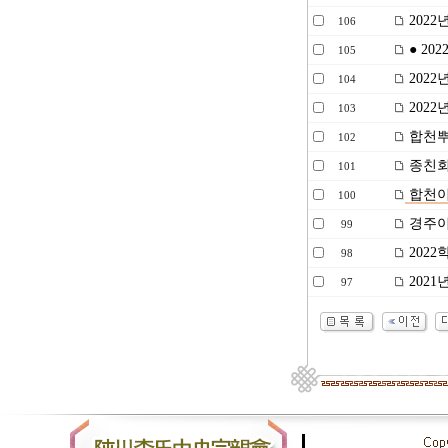
202
106
● 20
105
202
104
202
103
합천뿌
102
종친회
101
합천이
100
경주이
99
202
98
2021
97