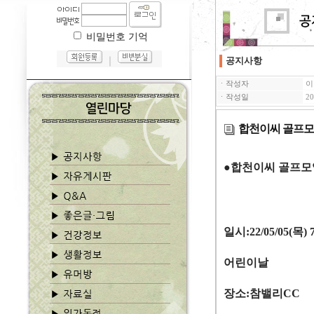
비밀번호 기억
｜
공지사항
ㆍ작성자
이
ㆍ작성일
20
합천이씨 골프
●
합천이씨 골프모
일시
:22/05/05(
목
) 
어린이날
장소
:
참밸리
CC