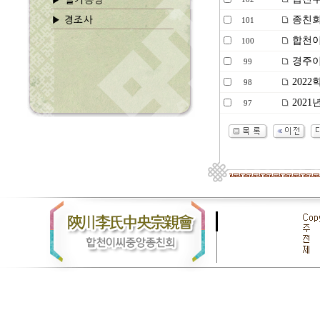
종친회
101
합천이
100
경주이
99
202
98
2021
97