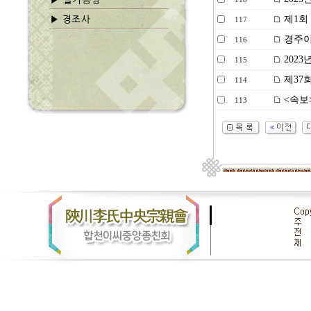
제1회
117
경주이
116
2023
115
제37
114
<속보
113