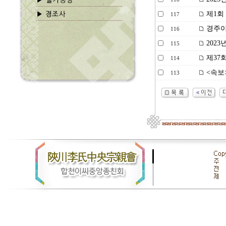
제1회
117
경주이
116
2023
115
제37
114
<속보
113