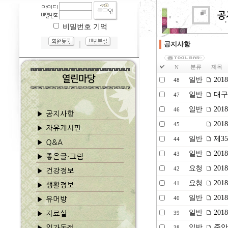
비밀번호 기억
｜
공지사항
분류
제목
N
일반
20
48
일반
대구.
47
일반
201
46
201
45
일반
제35
44
일반
20
43
요청
20
42
요청
20
41
일반
20
40
일반
20
39
일반
중앙
38