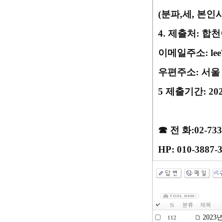
(
분파
,
세
,
본인
4.
제출처
:
합천
이메일주소
: l
우편주소
:
서울
5
제출기간
: 20
☎
전 화
:02-733
HP: 010-3887-3
분류
제목
N
202
112