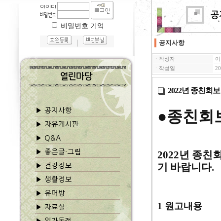
비밀번호 기억
｜
공지사항
ㆍ작성자
이
ㆍ작성일
20
2022년 종친회
●
종친회
2022
년 종친
기 바랍니다
.
1
원고내용