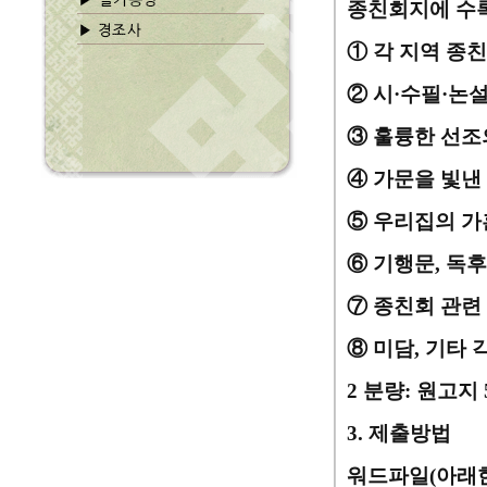
종친회지에 수
①
각 지역 종
②
시
·
수필
·
논
③
훌륭한 선조
④
가문을 빛낸
⑤
우리집의 가
⑥
기행문
,
독후
⑦
종친회 관련
⑧
미담
,
기타 
2
분량
:
원고지
3.
제출방법
워드파일
(
아래