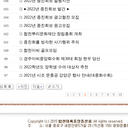
2022년 종친회보 발행지연
106
● 2022년 종친회보 발간 ●
105
2022년 종친회보 광고협찬 모집
104
2022년 종친회보 원고모집
103
합천뿌리문화재단 창립총회 개최
102
종친회를 빙자한 사기행위 주의
101
합천이씨 골프모임
100
경주이씨중앙화수회 제30대 회장 현우 당선
99
2022학년도 장학생 수여 대상자 추천
98
2021년 시조 문충공 강양군 향사 안내(대종화수회)
97
1
2
3
4
5
6
7
8
9
10