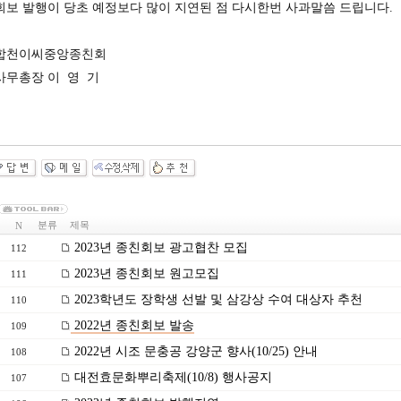
회보 발행이 당초 예정보다 많이 지연된 점 다시한번 사과말씀 드립니다.
합천이씨중앙종친회
사무총장 이 영 기
분류
제목
N
2023년 종친회보 광고협찬 모집
112
2023년 종친회보 원고모집
111
2023학년도 장학생 선발 및 삼강상 수여 대상자 추천
110
2022년 종친회보 발송
109
2022년 시조 문충공 강양군 향사(10/25) 안내
108
대전효문화뿌리축제(10/8) 행사공지
107