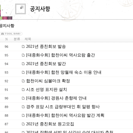
공지사항
분류
제목
N
2021년 종친회보 발송
96
[대종화수회] 합천이씨 역사요람 출간
95
2021년 종친회보 발간
94
[대종화수회] 합천 망월재 숙소 이용 안내
93
합천이씨 심볼마크 확정
92
시조 선영 표지판 설치
91
[대종화수회] 경원사 춘향제 안내
90
경주 표암 시조 급량부대인 휘 알평 향사
89
[대종화수회] 합천이씨 역사요람 발간 계획
88
2021년 종친회보 원고모집
87
2021년 장학생 선발 및 삼강상 수여 대상자 추천
86