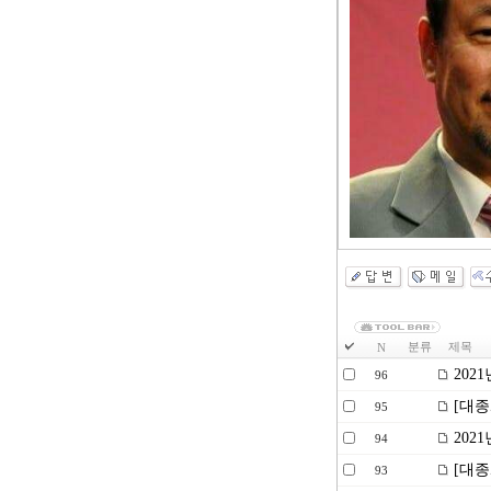
분류
제목
N
202
96
[대종
95
202
94
[대종
93