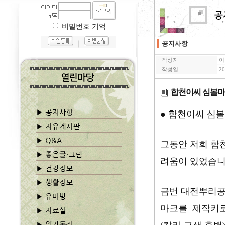
비밀번호 기억
｜
공지사항
ㆍ작성자
이
ㆍ작성일
20
합천이씨 심볼마
● 합천이씨 심볼
그동안 저희 합
려움이 있었습니
금번 대전뿌리공
마크를 제작키로