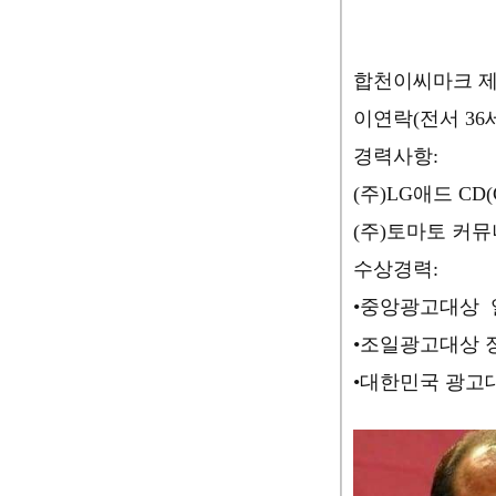
합천이씨마크 
이연락(전서 36
경력사항:
(주)LG애드 CD
(주)토마토 커
수상경력:
•중앙광고
•조일광고
•대한민국 광고대