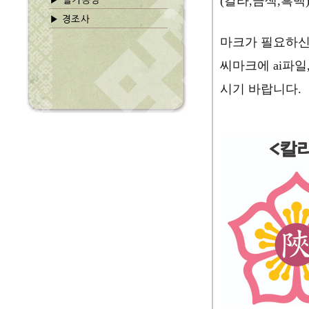
(칼라,금색,흑
마크가 필요하신
씨마크에 ai파일
시기 바랍니다.