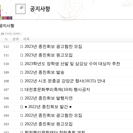
공지사항
분류
제목
N
2023년 종친회보 광고협찬 모집
112
2023년 종친회보 원고모집
111
2023학년도 장학생 선발 및 삼강상 수여 대상자 추천
110
2022년 종친회보 발송
109
2022년 시조 문충공 강양군 향사(10/25) 안내
108
대전효문화뿌리축제(10/8) 행사공지
107
2022년 종친회보 발행지연
106
● 2022년 종친회보 발간 ●
105
2022년 종친회보 광고협찬 모집
104
2022년 종친회보 원고모집
103
합천뿌리문화재단 창립총회 개최
102