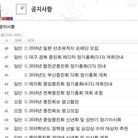
공지사항
분류
제목
N
일반
2018년 일본 선조유적지 순례단 모집
48
일반
대구.경북 종친회 제52차 정기총회(5/13) 개최안내
47
일반
2018년 합천군종친회 정기총회(5/5) 안내
46
2018년도 부산종친회 52회 정기총회 개최
45
일반
제35회 중앙종친회 정기총회(4/21) 개최안내
44
일반
2018년 전북종친회 정기총회 개최 초청
43
요청
2018년 종친회보 광고협찬
42
요청
2018년 종친회보 원고모집
41
일반
2018년 중앙종친회 신년회 및 상반기 정기이사회
40
일반
2018학년도 장학생 선발 및 삼강상 수여 대상자 추천
39
일반
중앙종친회 2018년 신년회 및 이사회 개최
38