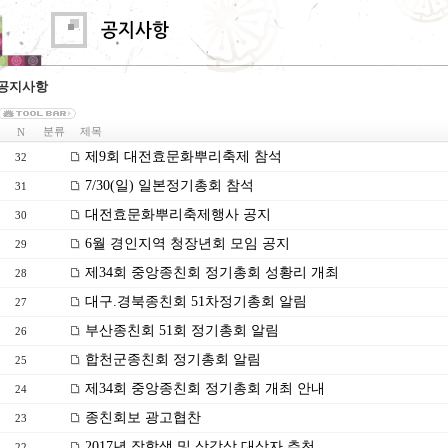
공지사항
분류
제목
N
제9회 대전효문화뿌리축제 참석
32
7/30(일) 일본정기총회 참석
31
대전효문화뿌리축제행사 공지
30
6월 경인지역 청장년회 모임 공지
29
제34회 중앙종친회 정기총회 성황리 개최
28
대구.경북종친회 51차정기총회 알림
27
부산종친회 51회 정기총회 알림
26
합천군종친회 정기총회 알림
25
제34회 중앙종친회 정기총회 개최 안내
24
종친회보 광고협찬
23
2017년 장학생 및 삼강상 대상자 추천
22