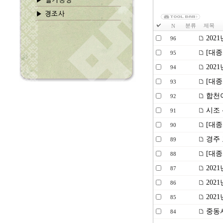
분류
제목
N
202
96
[대종
95
202
94
[대종
93
합천이
92
시조 
91
[대종
90
경주 
89
[대종
88
202
87
202
86
202
85
중동서
84