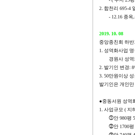
2.
합천리
695-4
- 12.16
종옥
,
2019. 10. 08
중앙종친회 하반
1.
성역화사업 명
경원사 성역
2.
발기인 변경
: 8
3. 50
만원이상 
발기인은 개인만 
●
중동서원 성역화
1.
사업규모
(
지
⓵
안
980
평
⓶
안
1700
⓷
안
740
평