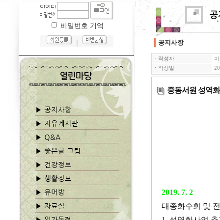
비밀번호 기억
｜
공지사항
ㆍ작성자
이
ㆍ작성일
20
중동서원 성역화
2019. 7. 2
대종화수회 및 
1.
성역화사업 추