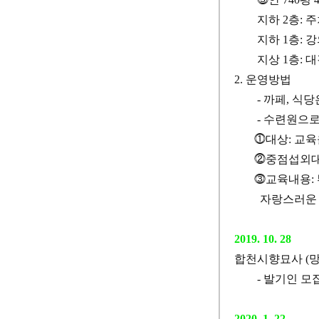
지하
2
층
:
주
지하
1
층
:
강
지상
1
층
:
대
2.
운영방법
-
까페
,
식당
-
수련원으로
⓵
대상
:
교육
⓶
중점섭외
⓷
교육내용
:
자랑스러운 한
2019. 10. 28
합천시향묘사
(
망
-
발기인 모
2020. 1. 22