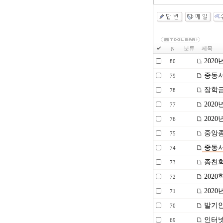
분류
제목
N
202
80
중동서
79
장학금
78
202
77
202
76
중앙종
75
중동서
74
종친회
73
202
72
202
71
발기인
70
인터넷
69