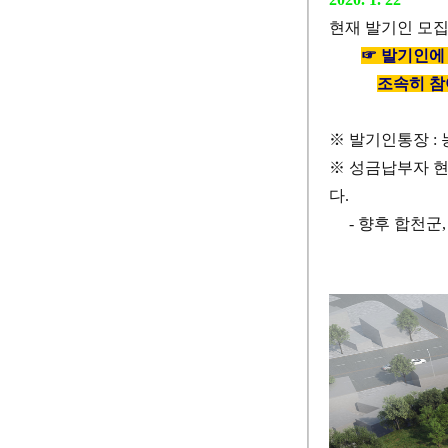
현재 발기인 모
☞
발기인에 
조속히 참
※
발기인통장
:
※
성금납부자 
다
.
-
향후 합천군