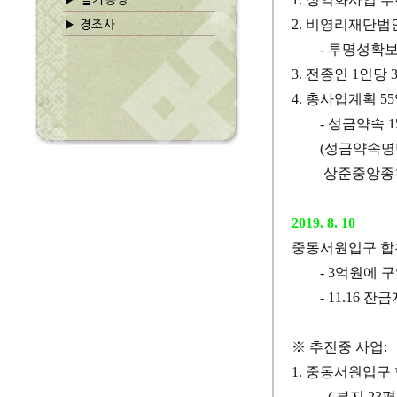
2.
비영리재단법
-
투명성확
3.
전종인
1
인당
4.
총사업계획
55
-
성금약속
1
(
성금약속
상준중앙종친
2019. 8. 10
중동서원입구 
- 3
억원에 
- 11.16
잔금
※
추진중 사업
:
1.
중동서원입구 
- (
부지
23