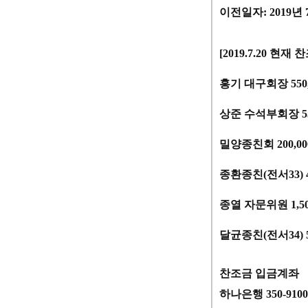
이전일자
: 2019
년
[2019.7.20 현재
홍기 대구회장 550
상준 수석부회장 55
밀양종친회 200,
종환종친(전서33) 4
종열 자문위원 1,50
달균종친(전서34) 5
찬조금 입금계좌
하나은행 350-91