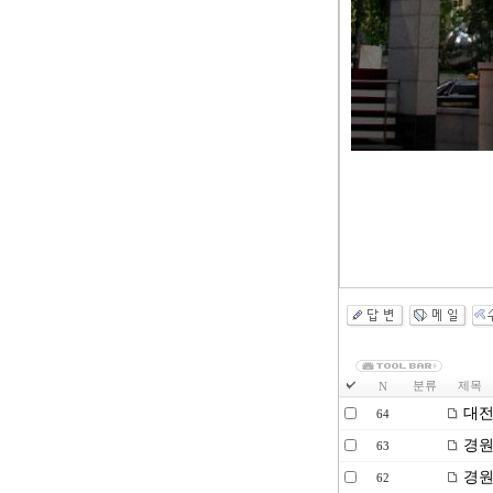
분류
제목
N
대전
64
경원
63
경원
62