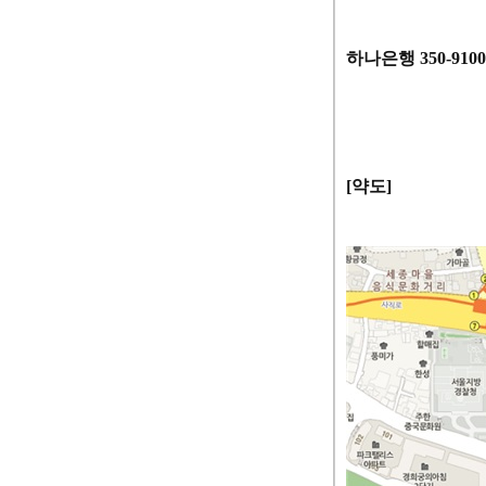
하나은행 350-91
[
약도
]