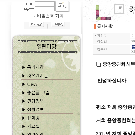
비밀번호 기억
｜
공지사항
ㆍ작성자
이
ㆍ작성일
20
ㆍ첨부#1
KB
중앙종친회 사무실 
안녕하십니까
평소 저희 중앙종
저희 중앙종친회
2012
년 저희 중앙