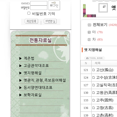
비밀번호 기억
｜
전체보기
(1620
마
(79)
차
(83)
옛 지명해설
제목
N
고산(孤山)
121
고수성(古洙
124
고실직국(古
127
고원군(高原
130
고주(固州)
133
고창(古昌)
136
고촌(高村)
139