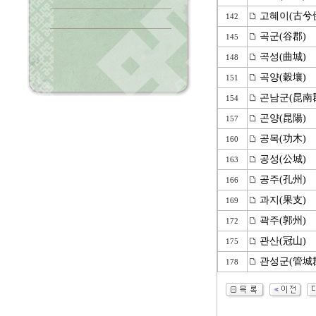
고혜이(古兮
142
곡군(谷郡)
145
곡성(曲城)
148
곡양(穀壤)
151
곤남군(昆南
154
곤양(昆陽)
157
공목(功木)
160
공성(公城)
163
공주(孔州)
166
과지(果支)
169
곽주(郭州)
172
관산(冠山)
175
관성군(管城
178