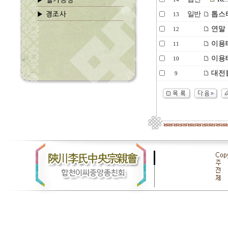
일반
톱스타
13
연말 
12
이용태
11
이용태
10
대전
9