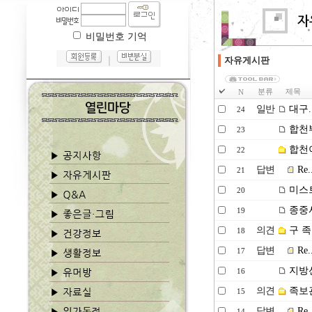
비밀번호 기억
｜
자유게시판
분류
제목
N
일반
대구.
24
합천
23
합천
22
답변
Re
21
미스트
20
종중사
19
의견
구 족
18
답변
Re
17
지방선
16
의견
족보
15
답변
Re
14