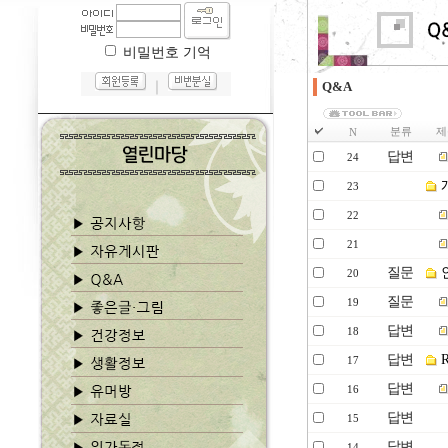
비밀번호 기억
｜
Q&A
분류
제
N
답변
24
23
22
21
질문
20
질문
19
답변
18
답변
17
답변
16
답변
15
답변
14