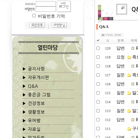
비밀번호 기억
｜
Q&A
분류
제목
N
답변
R
120
요청
족
119
답변
R
118
질문
족보
117
답변
R
116
질문
알
115
답변
R
114
질문
알
113
답변
R
112
구족
111
답변
R
110