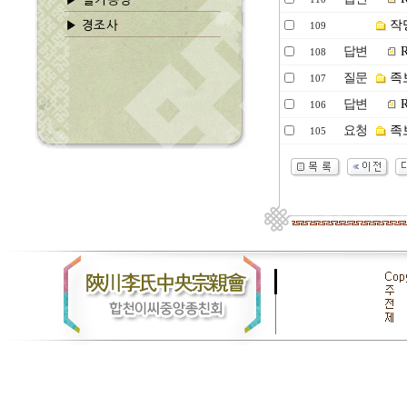
작
109
답변
R
108
질문
족
107
답변
R
106
요청
족보
105