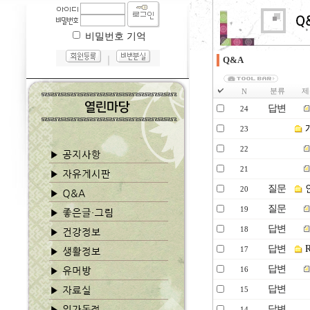
비밀번호 기억
｜
Q&A
분류
제
N
답변
24
23
22
21
질문
20
질문
19
답변
18
답변
17
답변
16
답변
15
답변
14