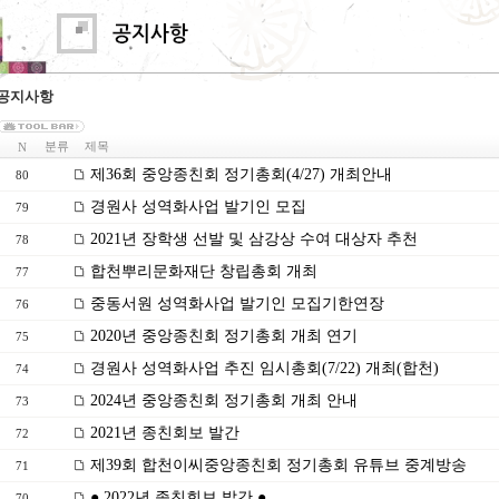
공지사항
분류
제목
N
제36회 중앙종친회 정기총회(4/27) 개최안내
80
경원사 성역화사업 발기인 모집
79
2021년 장학생 선발 및 삼강상 수여 대상자 추천
78
합천뿌리문화재단 창립총회 개최
77
중동서원 성역화사업 발기인 모집기한연장
76
2020년 중앙종친회 정기총회 개최 연기
75
경원사 성역화사업 추진 임시총회(7/22) 개최(합천)
74
2024년 중앙종친회 정기총회 개최 안내
73
2021년 종친회보 발간
72
제39회 합천이씨중앙종친회 정기총회 유튜브 중계방송
71
● 2022년 종친회보 발간 ●
70