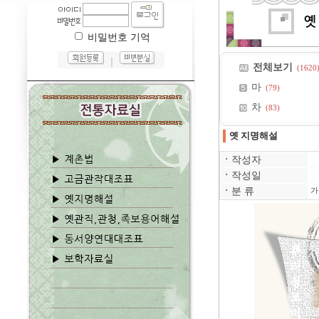
비밀번호 기억
｜
전체보기
(1620
마
(79)
차
(83)
옛 지명해설
ㆍ
작성자
ㆍ
작성일
ㆍ
분 류
가