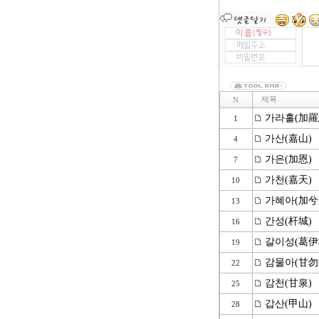
제목
N
가라홀(加羅
1
가산(嘉山)
4
가은(加恩)
7
가천(嘉天)
10
가혜아(加兮
13
간성(杆城)
16
갈이성(葛伊
19
감물아(甘勿
22
감천(甘泉)
25
갑산(甲山)
28