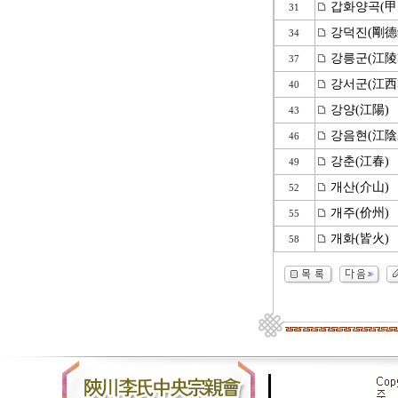
갑화양곡(甲
31
강덕진(剛德
34
강릉군(江陵
37
강서군(江西
40
강양(江陽)
43
강음현(江陰
46
강춘(江春)
49
개산(介山)
52
개주(价州)
55
개화(皆火)
58