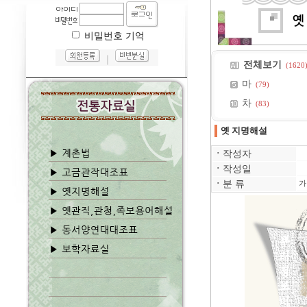
비밀번호 기억
｜
전체보기
(1620
마
(79)
차
(83)
옛 지명해설
ㆍ
작성자
ㆍ
작성일
ㆍ
분 류
가