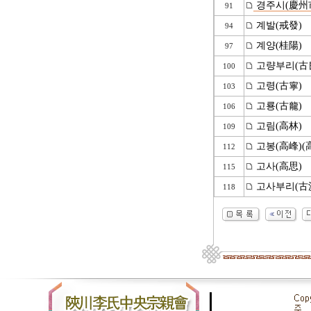
경주시(慶州
91
계발(戒發)
94
계양(桂陽)
97
고량부리(古
100
고령(古寧)
103
고룡(古龍)
106
고림(高林)
109
고봉(高峰)(
112
고사(高思)
115
고사부리(古
118