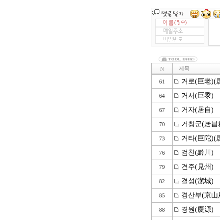
제목
N
거로(巨老)(
61
거서(巨黍)
64
거자(居自)
67
거창군(居昌
70
거타(巨陀)(
73
검천(黔川)
76
견주(見州)
79
결성(潔城)
82
경산부(京山
85
경원(慶源)
88