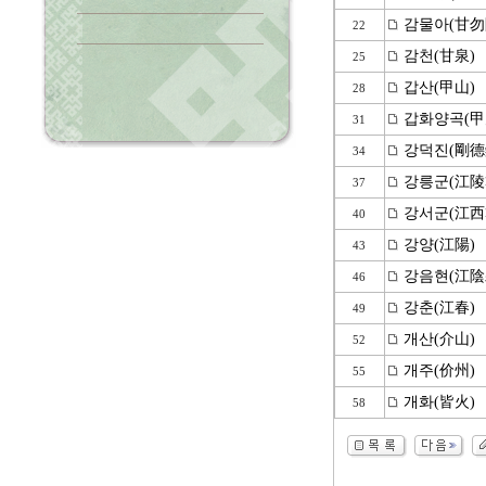
감물아(甘勿
22
감천(甘泉)
25
갑산(甲山)
28
갑화양곡(甲
31
강덕진(剛德
34
강릉군(江陵
37
강서군(江西
40
강양(江陽)
43
강음현(江陰
46
강춘(江春)
49
개산(介山)
52
개주(价州)
55
개화(皆火)
58