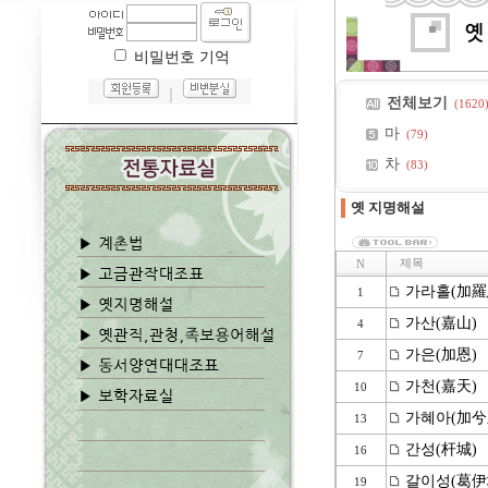
비밀번호 기억
｜
전체보기
(1620
마
(79)
차
(83)
옛 지명해설
제목
N
가라홀(加羅
1
가산(嘉山)
4
가은(加恩)
7
가천(嘉天)
10
가혜아(加兮
13
간성(杆城)
16
갈이성(葛伊
19