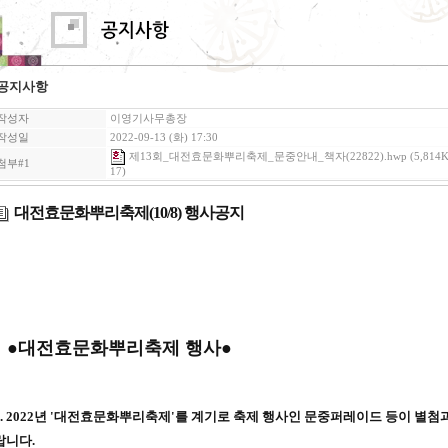
공지사항
작성자
이영기사무총장
작성일
2022-09-13 (화) 17:30
제13회_대전효문화뿌리축제_문중안내_책자(22822).hwp
(5,814K
첨부#1
17)
대전효문화뿌리축제(10/8) 행사공지
●대전효문화뿌리축제 행사●
1. 2022년 '대전효문화뿌리축제'를 계기로 축제 행사인 문중퍼레이드 등이 별
랍니다.