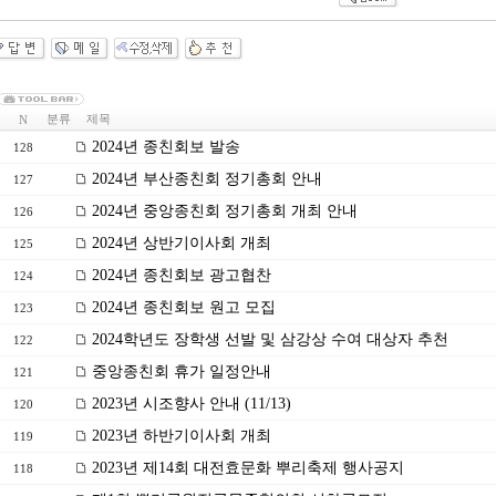
분류
제목
N
2024년 종친회보 발송
128
2024년 부산종친회 정기총회 안내
127
2024년 중앙종친회 정기총회 개최 안내
126
2024년 상반기이사회 개최
125
2024년 종친회보 광고협찬
124
2024년 종친회보 원고 모집
123
2024학년도 장학생 선발 및 삼강상 수여 대상자 추천
122
중앙종친회 휴가 일정안내
121
2023년 시조향사 안내 (11/13)
120
2023년 하반기이사회 개최
119
2023년 제14회 대전효문화 뿌리축제 행사공지
118