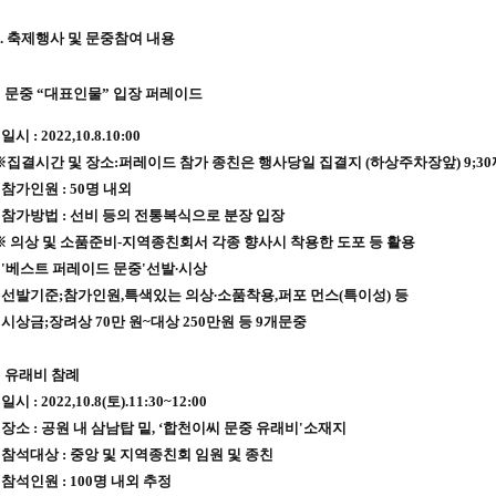
1. 축제행사 및 문중참여 내용
○ 문중 “대표인물” 입장 퍼레이드
 일시 : 2022,10.8.10:00
※집결시간 및 장소:퍼레이드 참가 종친은 행사당일 집결지 (하상주차장앞) 9;30
• 참가인원 : 50명 내외
• 참가방법 : 선비 등의 전통복식으로 분장 입장
※ 의상 및 소품준비-지역종친회서 각종 향사시 착용한 도포 등 활용
• '베스트 퍼레이드 문중'선발∙시상
◦ 선발기준;참가인원,특색있는 의상∙소품착용,퍼포 먼스(특이성) 등
◦ 시상금;장려상 70만 원~대상 250만원 등 9개문중
○ 유래비 참례
 일시 : 2022,10.8(토).11:30~12:00
• 장소 : 공원 내 삼남탑 밑, ‘합천이씨 문중 유래비'소재지
• 참석대상 : 중앙 및 지역종친회 임원 및 종친
• 참석인원 : 100명 내외 추정