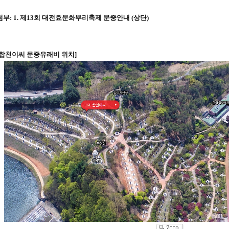
첨부: 1. 제13회 대전효문화뿌리축제 문중안내 (상단)
[합천이씨 문중유래비 위치]