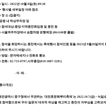
 일시 : 2022년 10월 8일(토) 09:30
▶ 행사별 세부일정 아래 참조
⊙ 장 소 (집결지)
·공원 내 하상주차장 앞
⊙ 참석대상:중앙∙지역종친회임원 및 종친 등
⊙ 서울역주차장에서 승합차량 운행예정 (06시40분 출발)
2. 참석을 희망하시는 종친께서는 축제행사 참석인원 등을 2022년 9월20일까
조하여 주시기 바랍니다.
⊙ 방법 : 문자메세지나 전화로 통보
 전화 : 02-733-0797,사무총장(010-3887-3281)
- 아 래 -
[행사개요]
대전광역시 중구청에서 주관하는 '대전효문화뿌리축제'는 2022.10.7(금) ~ 9
에 참여함으로써 우리 일문의 대외적 위상을 제고하고 종친의 자부심을 고취코자 