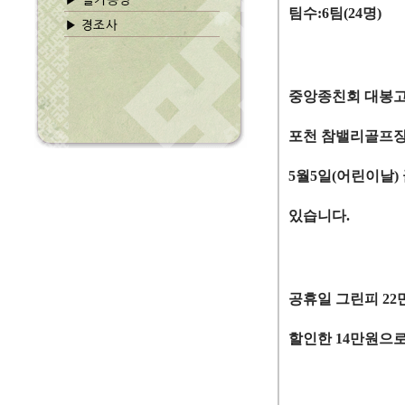
팀수
:6
팀
(24
명
)
중앙종친회 대봉
포천 참밸리골프
5
월
5
일
(
어린이날
)
있습니다
.
공휴일 그린피
22
할인한
14
만원으로