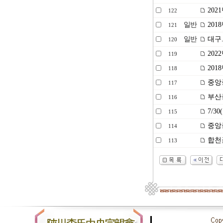
202
122
일반
201
121
일반
대구.
120
202
119
201
118
중앙종
117
부산종
116
7/3
115
중앙종
114
합천
113