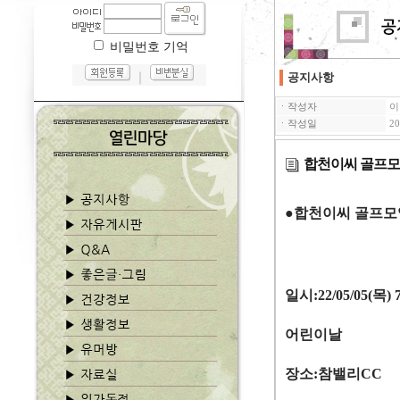
비밀번호 기억
｜
공지사항
ㆍ작성자
이
ㆍ작성일
20
합천이씨 골프
●
합천이씨 골프모
일시
:22/05/05(
목
) 
어린이날
장소
:
참밸리
CC