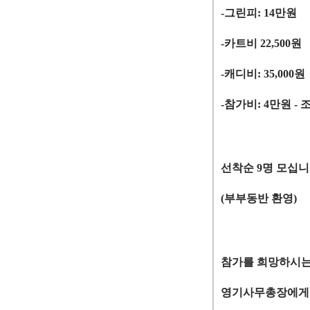
-
그린피
: 14
만원
-
카트비
22,500
원
-
캐디비
: 35,000
원
-
참가비
: 4
만원
-
조
선착순
9
명 모십
(
부부동반 환영
)
참가를 희망하시
영기사무총장에게