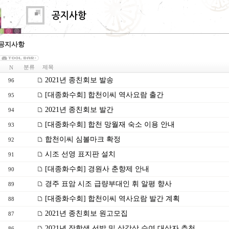
공지사항
분류
제목
N
2021년 종친회보 발송
96
[대종화수회] 합천이씨 역사요람 출간
95
2021년 종친회보 발간
94
[대종화수회] 합천 망월재 숙소 이용 안내
93
합천이씨 심볼마크 확정
92
시조 선영 표지판 설치
91
[대종화수회] 경원사 춘향제 안내
90
경주 표암 시조 급량부대인 휘 알평 향사
89
[대종화수회] 합천이씨 역사요람 발간 계획
88
2021년 종친회보 원고모집
87
2021년 장학생 선발 및 삼강상 수여 대상자 추천
86