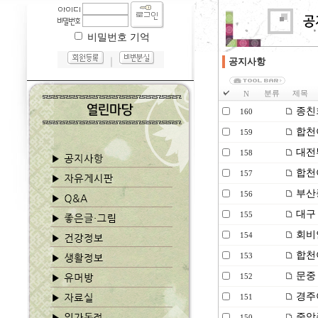
비밀번호 기억
｜
공지사항
분류
제목
N
종친
160
합천
159
대전
158
합천
157
부산
156
대구 
155
회비
154
합천
153
문중
152
경주이
151
중앙종
150