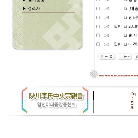
[대종
149
인터
148
일반
201
147
❀ 제
146
일반
대전효
145